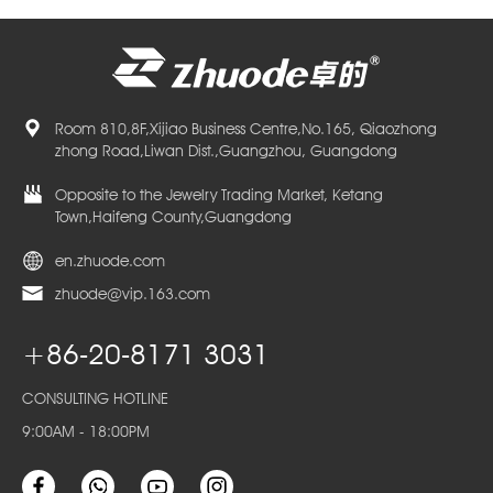
Room 810,8F,Xijiao Business Centre,No.165, Qiaozhong
zhong Road,Liwan Dist.,Guangzhou, Guangdong
Opposite to the Jewelry Trading Market, Ketang
Town,Haifeng County,Guangdong
en.zhuode.com
zhuode@vip.163.com
+86-20-8171 3031
CONSULTING HOTLINE
9:00AM - 18:00PM